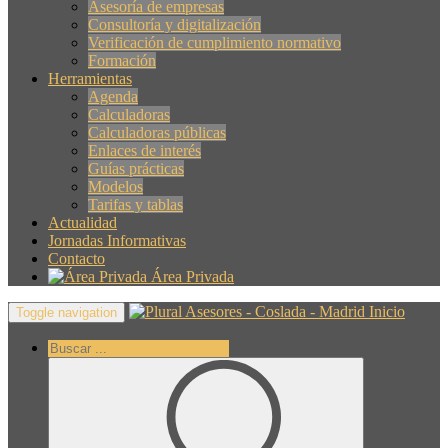
Asesoría de empresas
Consultoría y digitalización
Verificación de cumplimiento normativo
Formación
Herramientas
Agenda
Calculadoras
Calculadoras públicas
Enlaces de interés
Guías prácticas
Modelos
Tarifas y tablas
Actualidad
Jornadas Informativas
Contacto
Área Privada
Inicio
Toggle navigation