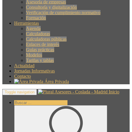
Asesoría de empresas
Consultoría y digitalización
Verificación de cumplimiento normativo
Formación
Herramientas
Agenda
Calculadoras
Calculadoras públicas
Enlaces de interés
Guías prácticas
Modelos
Tarifas y tablas
Actualidad
Jornadas Informativas
Contacto
Área Privada
Inicio
Toggle navigation