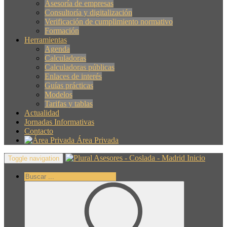
Asesoría de empresas
Consultoría y digitalización
Verificación de cumplimiento normativo
Formación
Herramientas
Agenda
Calculadoras
Calculadoras públicas
Enlaces de interés
Guías prácticas
Modelos
Tarifas y tablas
Actualidad
Jornadas Informativas
Contacto
Área Privada
Inicio
Toggle navigation